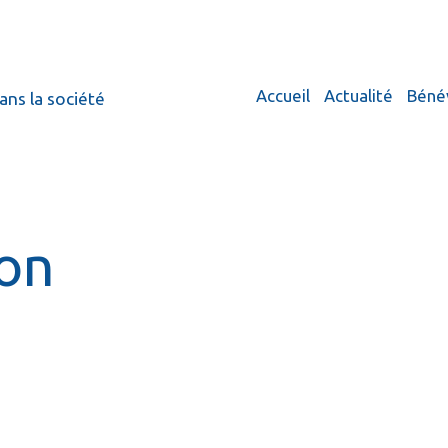
Accueil
Actualité
Béné
ans la société
ion
Créer un site internet avec e-monsite