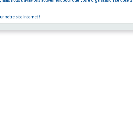
, mais nous travaillons activement pour que Votre organisation se dote d'
 notre site Internet !
Créer un site internet avec e-monsite
Mentions légales
Gestion des cookies